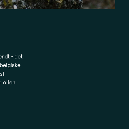
ndt - det
 belgiske
st
 øllen