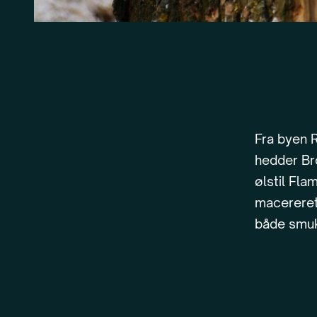
Fra byen 
hedder Bro
ølstil Fla
macereret
både smuk