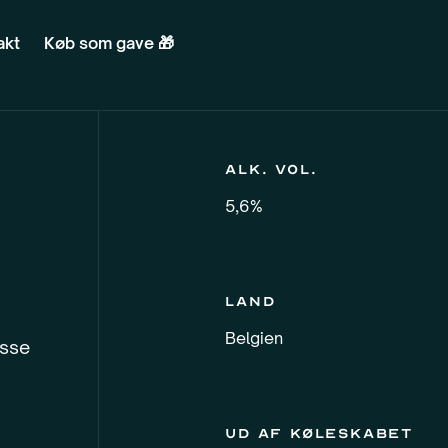
akt
Køb som gave 🎁
Alk. vol.
5,6%
Land
Belgien
asse
Ud af køleskabet