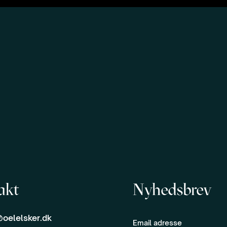
akt
Nyhedsbrev
oelelsker.dk