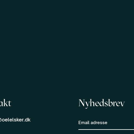
akt
Nyhedsbrev
oelelsker.dk