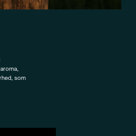
g
 aroma,
erhed, som