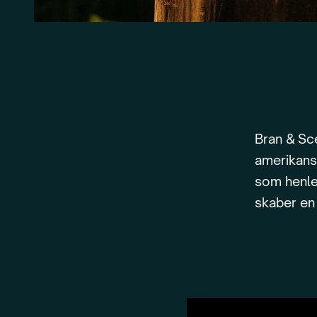
Bran & Sce
amerikansk
som henle
skaber en 