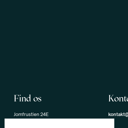
Find os
Kont
Jomfrustien 24E
kontakt@
6100 Haderslev