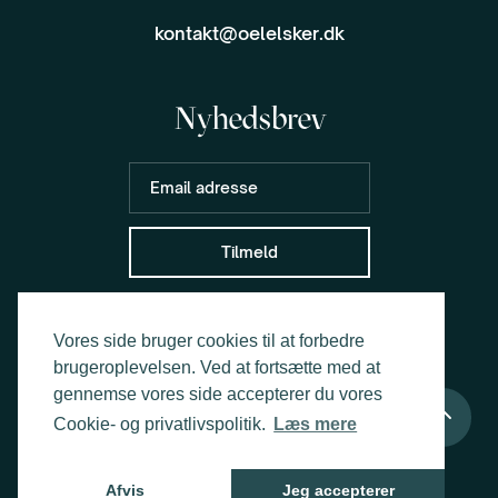
kontakt@oelelsker.dk
Nyhedsbrev
Vores side bruger cookies til at forbedre
brugeroplevelsen. Ved at fortsætte med at
gennemse vores side accepterer du vores
Cookie- og privatlivspolitik.
Læs mere
Cookie- og privatlivspolitik
© OELELSKER
Afvis
Jeg accepterer