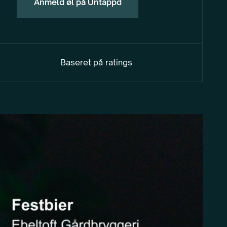
Anmeld øl på Untappd
Baseret på
ratings