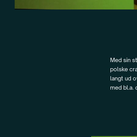
Med sin st
polske cra
langt ud o
med bl.a. 