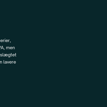
erier,
PA, men
eslægtet
n lavere