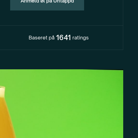
Anmeld øl på Untappd
1641
Baseret på
ratings