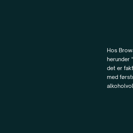
Hos Browa
herunder 
det er fak
med først
alkoholvo