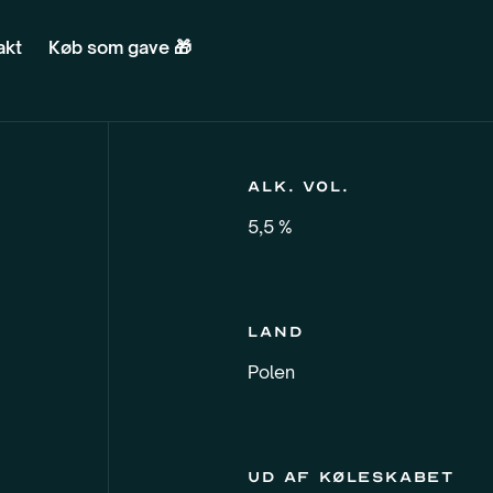
akt
Køb som gave 🎁
Alk. vol.
5,5 %
Land
Polen
Ud af køleskabet