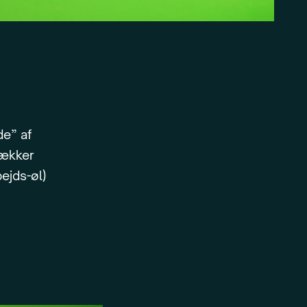
de” af
rækker
ejds-øl)