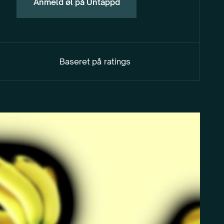
Anmeld øl på Untappd
Baseret på
ratings