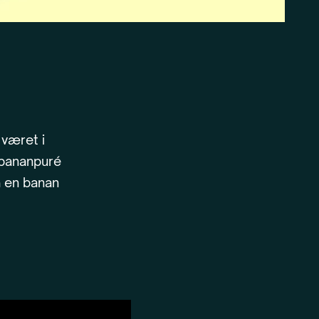
 været i
 bananpuré
å en banan