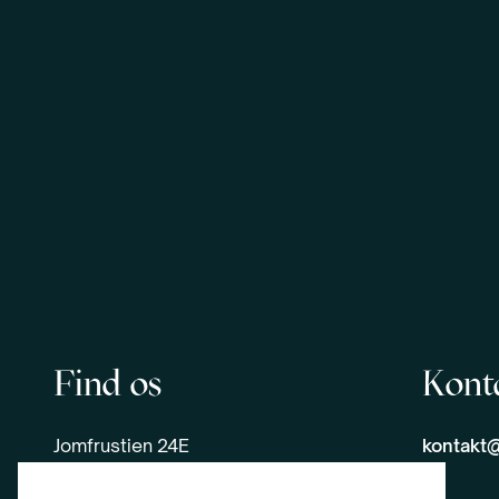
Find os
Kont
Jomfrustien 24E
kontakt@
6100 Haderslev