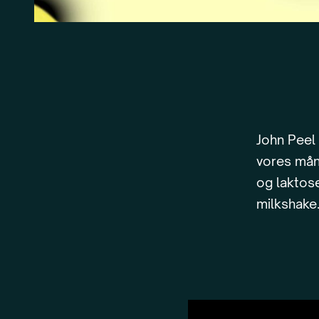
John Peel
vores mån
og laktose
milkshake