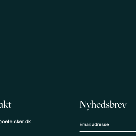
akt
Nyhedsbrev
oelelsker.dk