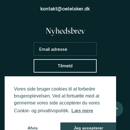
kontakt@oelelsker.dk
Nyhedsbrev
Vores side bruger cookies til at forbedre
brugeroplevelsen. Ved at fortsætte med at
gennemse vores side accepterer du vores
Cookie- og privatlivspolitik.
Læs mere
Cookie- og privatlivspolitik
© OELELSKER
Afvis
Jeg accepterer