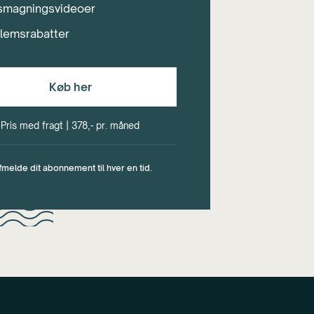
smagningsvideoer
lemsrabatter
Køb her
Pris med fragt | 378,- pr. måned
fmelde dit abonnement til hver en tid.