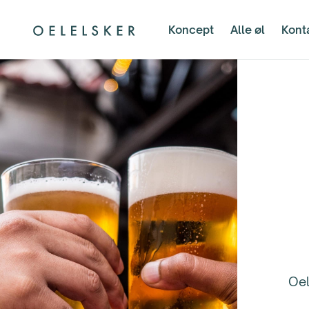
Koncept
Alle øl
Kont
Oel