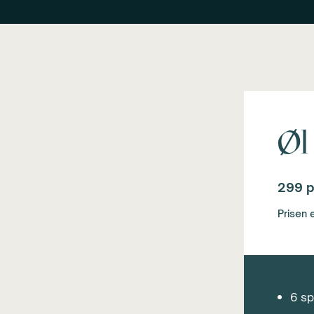
Øl
299 p
Prisen e
6 sp