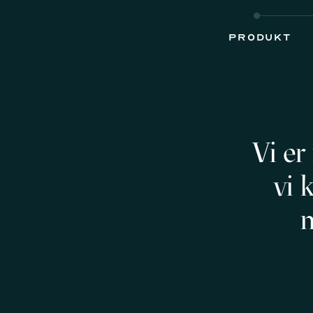
Produkt
Vi er
vi 
m