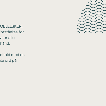
g OELELSKER.
orståelse for
ner alle,
rhånd.
ndhold med en
gle ord på