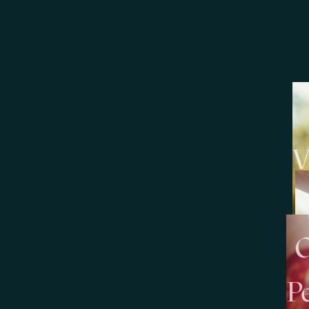
V
O
P