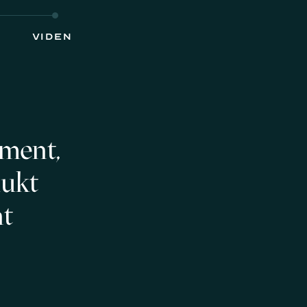
VIDEN
ement,
dukt
nt