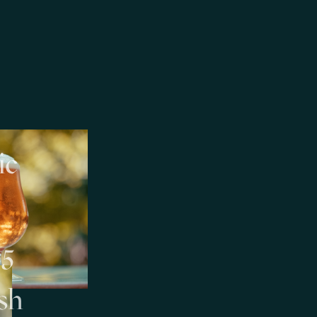
ic
25
sh