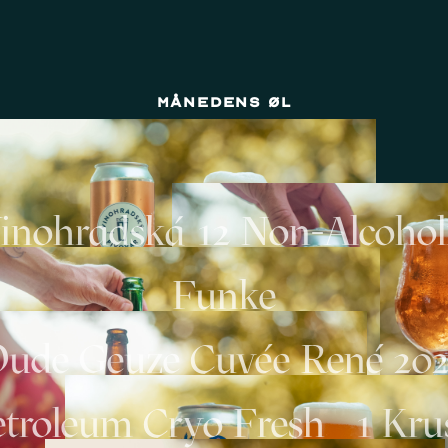
Månedens øl
inohradská 12 Non-Alcohol
Funke
ude Geuze Cuvée René 20
etroleum Cryo Fresh #1 Kru