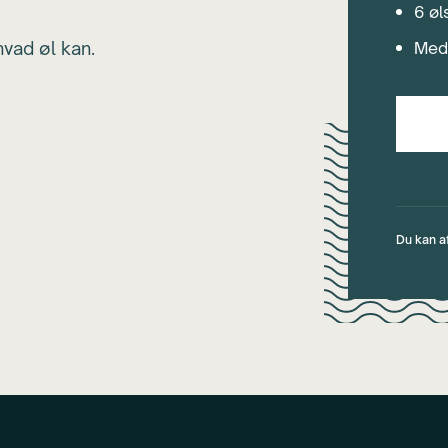
6 øl
hvad øl kan.
Med
Du kan a